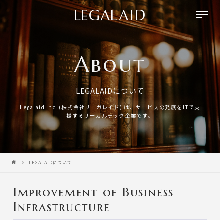
LEGALAID
ナ
ビ
ゲ
ー
シ
About
ョ
ン
を
開
LEGALAIDについて
閉
す
Legalaid Inc. (株式会社リーガレイド) は、サービスの発展をITで支
る
援するリーガルテック企業です。
Home
LEGALAIDについて
Improvement of Business
Infrastructure